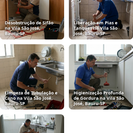
Desobstrução de Sifão
Liberação em Pias e
na Vila São José,
Tanques na Vila São
Bauru‑SP
José, Bauru‑SP
Limpeza de Tubulação e
Higienização Profunda
Cano na Vila São José,
de Gordura na Vila São
Bauru‑SP
José, Bauru‑SP