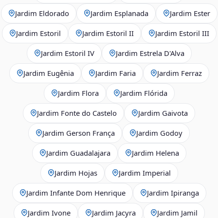
Jardim Eldorado
Jardim Esplanada
Jardim Ester
Jardim Estoril
Jardim Estoril II
Jardim Estoril III
Jardim Estoril IV
Jardim Estrela D'Alva
Jardim Eugênia
Jardim Faria
Jardim Ferraz
Jardim Flora
Jardim Flórida
Jardim Fonte do Castelo
Jardim Gaivota
Jardim Gerson França
Jardim Godoy
Jardim Guadalajara
Jardim Helena
Jardim Hojas
Jardim Imperial
Jardim Infante Dom Henrique
Jardim Ipiranga
Jardim Ivone
Jardim Jacyra
Jardim Jamil