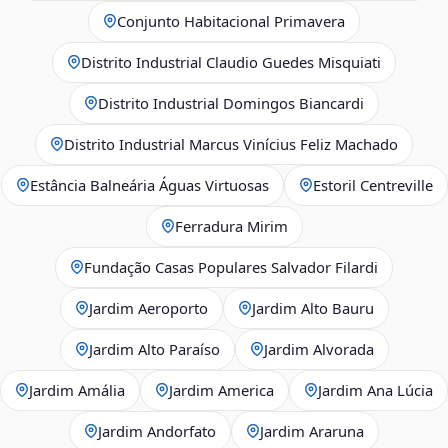
Conjunto Habitacional Primavera
Distrito Industrial Claudio Guedes Misquiati
Distrito Industrial Domingos Biancardi
Distrito Industrial Marcus Vinícius Feliz Machado
Estância Balneária Águas Virtuosas
Estoril Centreville
Ferradura Mirim
Fundação Casas Populares Salvador Filardi
Jardim Aeroporto
Jardim Alto Bauru
Jardim Alto Paraíso
Jardim Alvorada
Jardim Amália
Jardim America
Jardim Ana Lúcia
Jardim Andorfato
Jardim Araruna