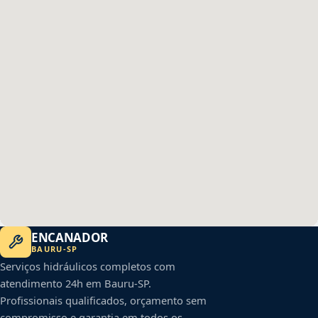
ENCANADOR
BAURU
-
SP
Serviços hidráulicos completos com
atendimento 24h em
Bauru
-
SP
.
Profissionais qualificados, orçamento sem
compromisso e garantia em todos os