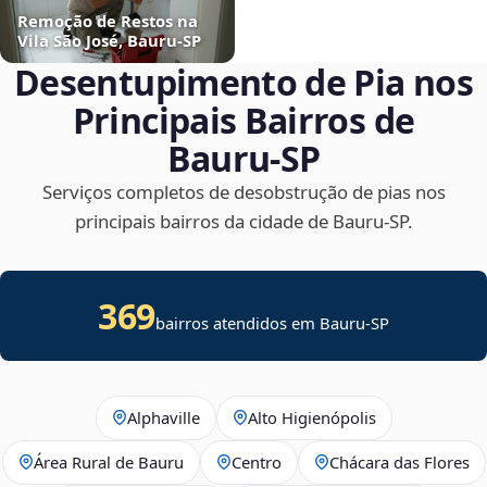
Remoção de Restos na
Vila São José, Bauru‑SP
Desentupimento de Pia nos
Principais Bairros de
Bauru‑SP
Serviços completos de desobstrução de pias nos
principais bairros da cidade de Bauru‑SP.
369
bairros atendidos em Bauru-SP
Alphaville
Alto Higienópolis
Área Rural de Bauru
Centro
Chácara das Flores