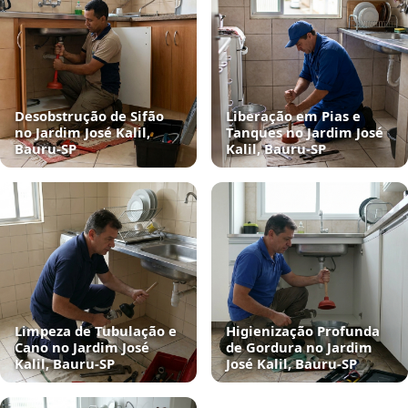
Desobstrução de Sifão
Liberação em Pias e
no Jardim José Kalil,
Tanques no Jardim José
Bauru‑SP
Kalil, Bauru‑SP
Limpeza de Tubulação e
Higienização Profunda
Cano no Jardim José
de Gordura no Jardim
Kalil, Bauru‑SP
José Kalil, Bauru‑SP