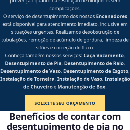
prevenção quanto na resolução de bloqueios sem
complicações.
O serviço de desentupimento dos nossos
Encanadores
está disponível para atendimento imediato, inclusive em
situações urgentes. Realizamos desobstrução de
tubulações, remoção de acúmulo de gordura, limpeza de
sifões e correção de fluxo.
Conheça também nossos serviços:
Caça Vazamento
,
Desentupimento de Pia
,
Desentupimento de Ralo
,
Desentupimento de Vaso
,
Desentupimento de Esgoto
,
Instalação de Torneira
,
Instalação de Vaso
,
Instalação
de Chuveiro
e
Manutenção de Box
.
SOLICITE SEU ORÇAMENTO
Benefícios de contar com
desentupimento de pia no