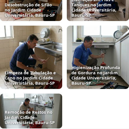
Desobstrução de Sifão
Tanques no Jardim
no Jardim Cidade
Cidade Universitária,
Universitária, Bauru‑SP
Bauru‑SP
Higienização Profunda
Limpeza de Tubulação e
de Gordura no Jardim
Cano no Jardim Cidade
Cidade Universitária,
Universitária, Bauru‑SP
Bauru‑SP
Remoção de Restos no
Jardim Cidade
Universitária, Bauru‑SP