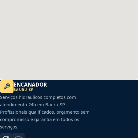
ENCANADOR
BAURU
-
SP
Serviços hidráulicos completos com
atendimento 24h em
Bauru
-
SP
.
Profissionais qualificados, orçamento sem
compromisso e garantia em todos os
serviços.