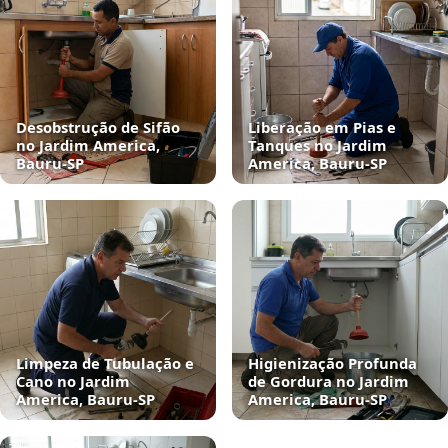
Desobstrução de Sifão
Liberação em Pias e
no Jardim America,
Tanques no Jardim
Bauru‑SP
America, Bauru‑SP
Limpeza de Tubulação e
Higienização Profunda
Cano no Jardim
de Gordura no Jardim
America, Bauru‑SP
America, Bauru‑SP