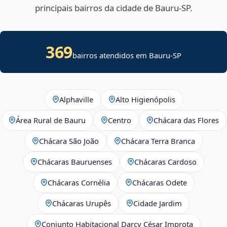
principais bairros da cidade de Bauru‑SP.
369
bairros atendidos em Bauru-SP
Alphaville
Alto Higienópolis
Área Rural de Bauru
Centro
Chácara das Flores
Chácara São João
Chácara Terra Branca
Chácaras Bauruenses
Chácaras Cardoso
Chácaras Cornélia
Chácaras Odete
Chácaras Urupês
Cidade Jardim
Conjunto Habitacional Darcy César Improta