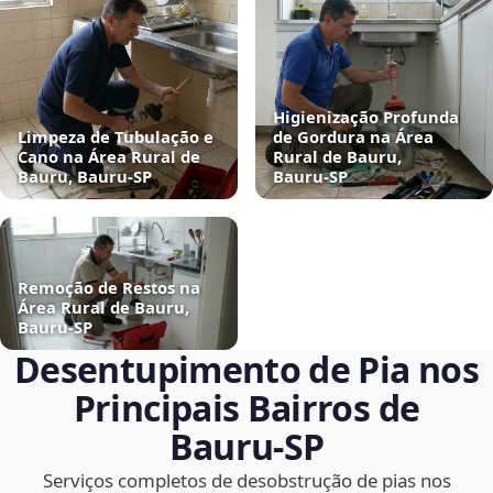
Higienização Profunda
Limpeza de Tubulação e
de Gordura na Área
Cano na Área Rural de
Rural de Bauru,
Bauru, Bauru‑SP
Bauru‑SP
Remoção de Restos na
Área Rural de Bauru,
Bauru‑SP
Desentupimento de Pia nos
Principais Bairros de
Bauru‑SP
Serviços completos de desobstrução de pias nos