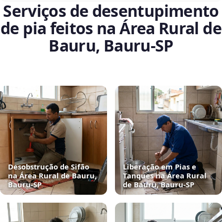
Serviços de desentupimento
de pia feitos na Área Rural de
Bauru, Bauru‑SP
Desobstrução de Sifão
Liberação em Pias e
na Área Rural de Bauru,
Tanques na Área Rural
Bauru‑SP
de Bauru, Bauru‑SP