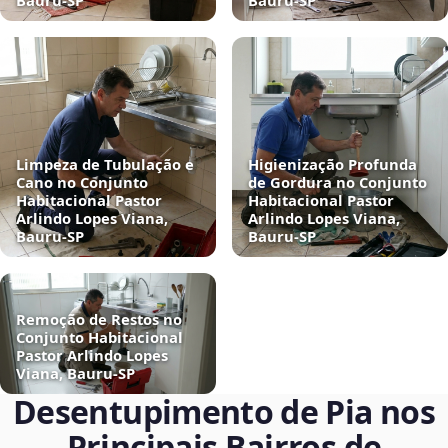
Bauru‑SP
Bauru‑SP
Limpeza de Tubulação e
Higienização Profunda
Cano no Conjunto
de Gordura no Conjunto
Habitacional Pastor
Habitacional Pastor
Arlindo Lopes Viana,
Arlindo Lopes Viana,
Bauru‑SP
Bauru‑SP
Remoção de Restos no
Conjunto Habitacional
Pastor Arlindo Lopes
Viana, Bauru‑SP
Desentupimento de Pia nos
Principais Bairros de