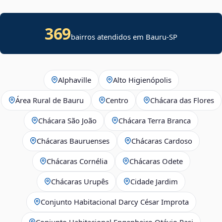
369
bairros atendidos em Bauru-SP
Alphaville
Alto Higienópolis
Área Rural de Bauru
Centro
Chácara das Flores
Chácara São João
Chácara Terra Branca
Chácaras Bauruenses
Chácaras Cardoso
Chácaras Cornélia
Chácaras Odete
Chácaras Urupês
Cidade Jardim
Conjunto Habitacional Darcy César Improta
Conjunto Habitacional Engenheiro Otávio Rasi