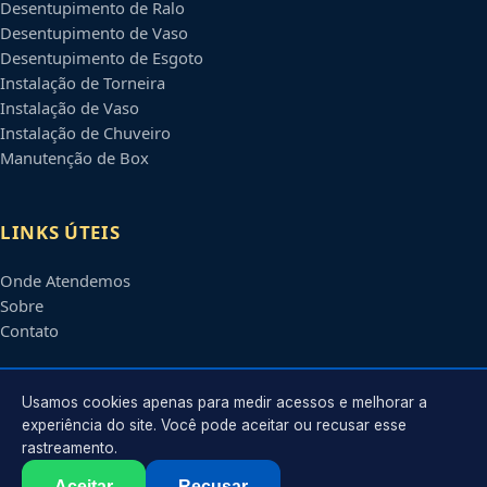
Desentupimento de Ralo
Desentupimento de Vaso
Desentupimento de Esgoto
Instalação de Torneira
Instalação de Vaso
Instalação de Chuveiro
Manutenção de Box
LINKS ÚTEIS
Onde Atendemos
Sobre
Contato
CONTATO
Usamos cookies apenas para medir acessos e melhorar a
experiência do site. Você pode aceitar ou recusar esse
rastreamento.
Atendimento em
Bauru
-
SP
e regiões parceiras
contato@encanadoresbauru.com.br
Aceitar
Recusar