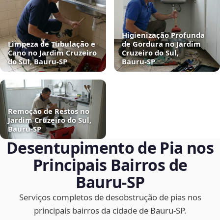
Higienização Profunda
Limpeza de Tubulação e
de Gordura no Jardim
Cano no Jardim Cruzeiro
Cruzeiro do Sul,
do Sul, Bauru‑SP
Bauru‑SP
Remoção de Restos no
Jardim Cruzeiro do Sul,
Bauru‑SP
Desentupimento de Pia nos
Principais Bairros de
Bauru‑SP
Serviços completos de desobstrução de pias nos
principais bairros da cidade de Bauru‑SP.