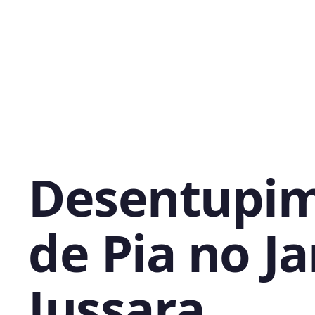
Desentupi
de Pia no J
Jussara,