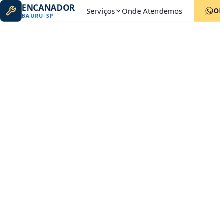
ENCANADOR
Serviços
Onde Atendemos
O
BAURU
-
SP