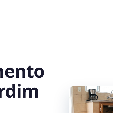
mento
ardim