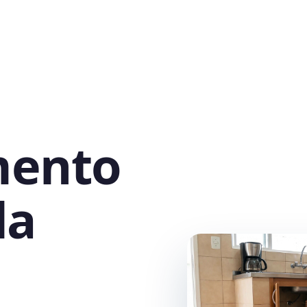
mento
la