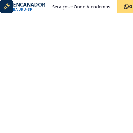
ENCANADOR
Serviços
Onde Atendemos
O
BAURU
-
SP