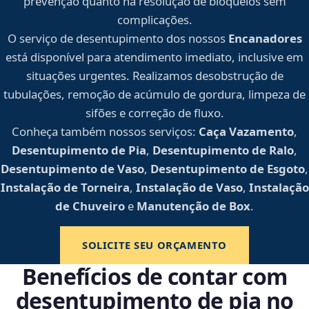
prevenção quanto na resolução de bloqueios sem
complicações.
O serviço de desentupimento dos nossos
Encanadores
está disponível para atendimento imediato, inclusive em
situações urgentes. Realizamos desobstrução de
tubulações, remoção de acúmulo de gordura, limpeza de
sifões e correção de fluxo.
Conheça também nossos serviços:
Caça Vazamento
,
Desentupimento de Pia
,
Desentupimento de Ralo
,
Desentupimento de Vaso
,
Desentupimento de Esgoto
,
Instalação de Torneira
,
Instalação de Vaso
,
Instalação
de Chuveiro
e
Manutenção de Box
.
SOLICITE SEU ORÇAMENTO
Benefícios de contar com
desentupimento de pia no