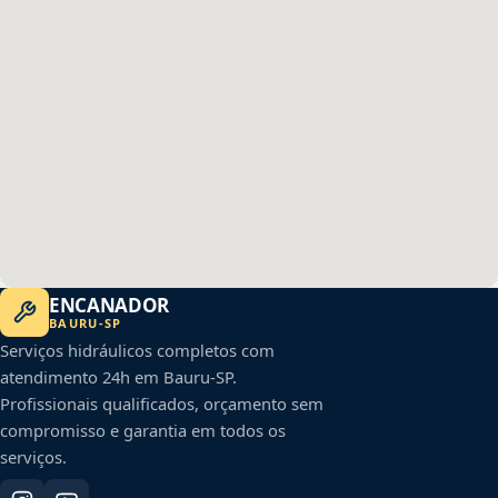
ENCANADOR
BAURU
-
SP
Serviços hidráulicos completos com
atendimento 24h em
Bauru
-
SP
.
Profissionais qualificados, orçamento sem
compromisso e garantia em todos os
serviços.