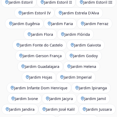
Jardim Estoril
Jardim Estoril II
Jardim Estoril III
Jardim Estoril IV
Jardim Estrela D'Alva
Jardim Eugênia
Jardim Faria
Jardim Ferraz
Jardim Flora
Jardim Flórida
Jardim Fonte do Castelo
Jardim Gaivota
Jardim Gerson França
Jardim Godoy
Jardim Guadalajara
Jardim Helena
Jardim Hojas
Jardim Imperial
Jardim Infante Dom Henrique
Jardim Ipiranga
Jardim Ivone
Jardim Jacyra
Jardim Jamil
Jardim Jandira
Jardim José Kalil
Jardim Jussara