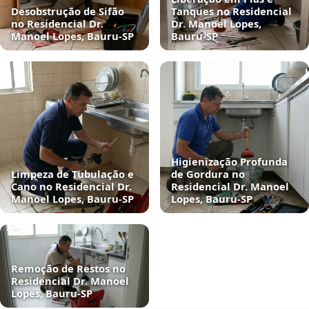
Desobstrução de Sifão
Tanques no Residencial
no Residencial Dr.
Dr. Manoel Lopes,
Manoel Lopes, Bauru‑SP
Bauru‑SP
Higienização Profunda
Limpeza de Tubulação e
de Gordura no
Cano no Residencial Dr.
Residencial Dr. Manoel
Manoel Lopes, Bauru‑SP
Lopes, Bauru‑SP
Remoção de Restos no
Residencial Dr. Manoel
Lopes, Bauru‑SP