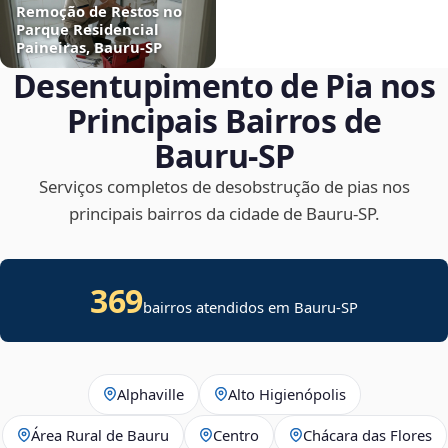
Remoção de Restos no
Parque Residencial
Paineiras, Bauru‑SP
Desentupimento de Pia nos
Principais Bairros de
Bauru‑SP
Serviços completos de desobstrução de pias nos
principais bairros da cidade de Bauru‑SP.
369
bairros atendidos em Bauru-SP
Alphaville
Alto Higienópolis
Área Rural de Bauru
Centro
Chácara das Flores