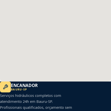
ENCANADOR
BAURU
-
SP
Serviços hidráulicos completos com
atendimento 24h em
Bauru
-
SP
.
Profissionais qualificados, orçamento sem