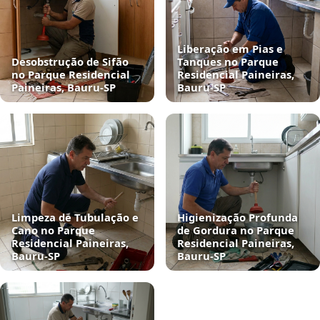
Liberação em Pias e
Desobstrução de Sifão
Tanques no Parque
no Parque Residencial
Residencial Paineiras,
Paineiras, Bauru‑SP
Bauru‑SP
Limpeza de Tubulação e
Higienização Profunda
Cano no Parque
de Gordura no Parque
Residencial Paineiras,
Residencial Paineiras,
Bauru‑SP
Bauru‑SP