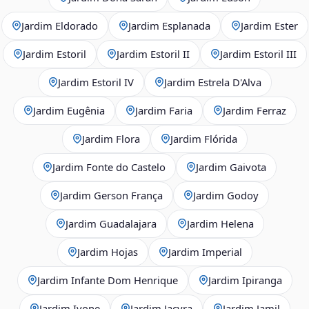
Jardim Eldorado
Jardim Esplanada
Jardim Ester
Jardim Estoril
Jardim Estoril II
Jardim Estoril III
Jardim Estoril IV
Jardim Estrela D'Alva
Jardim Eugênia
Jardim Faria
Jardim Ferraz
Jardim Flora
Jardim Flórida
Jardim Fonte do Castelo
Jardim Gaivota
Jardim Gerson França
Jardim Godoy
Jardim Guadalajara
Jardim Helena
Jardim Hojas
Jardim Imperial
Jardim Infante Dom Henrique
Jardim Ipiranga
Jardim Ivone
Jardim Jacyra
Jardim Jamil