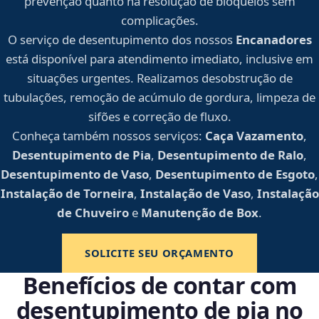
prevenção quanto na resolução de bloqueios sem
complicações.
O serviço de desentupimento dos nossos
Encanadores
está disponível para atendimento imediato, inclusive em
situações urgentes. Realizamos desobstrução de
tubulações, remoção de acúmulo de gordura, limpeza de
sifões e correção de fluxo.
Conheça também nossos serviços:
Caça Vazamento
,
Desentupimento de Pia
,
Desentupimento de Ralo
,
Desentupimento de Vaso
,
Desentupimento de Esgoto
,
Instalação de Torneira
,
Instalação de Vaso
,
Instalação
de Chuveiro
e
Manutenção de Box
.
SOLICITE SEU ORÇAMENTO
Benefícios de contar com
desentupimento de pia no