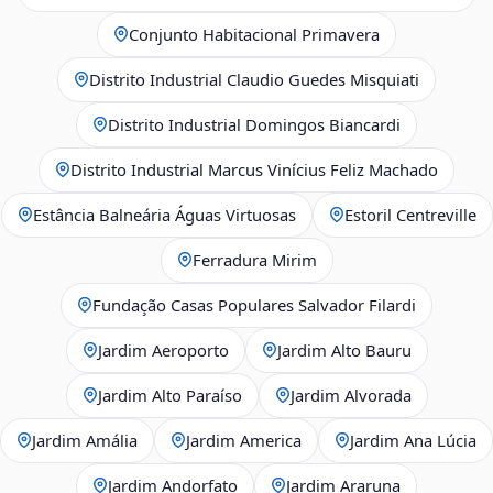
Conjunto Habitacional Primavera
Distrito Industrial Claudio Guedes Misquiati
Distrito Industrial Domingos Biancardi
Distrito Industrial Marcus Vinícius Feliz Machado
Estância Balneária Águas Virtuosas
Estoril Centreville
Ferradura Mirim
Fundação Casas Populares Salvador Filardi
Jardim Aeroporto
Jardim Alto Bauru
Jardim Alto Paraíso
Jardim Alvorada
Jardim Amália
Jardim America
Jardim Ana Lúcia
Jardim Andorfato
Jardim Araruna