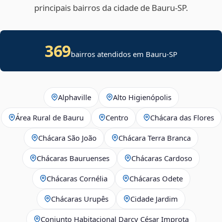
principais bairros da cidade de Bauru‑SP.
369
bairros atendidos em Bauru-SP
Alphaville
Alto Higienópolis
Área Rural de Bauru
Centro
Chácara das Flores
Chácara São João
Chácara Terra Branca
Chácaras Bauruenses
Chácaras Cardoso
Chácaras Cornélia
Chácaras Odete
Chácaras Urupês
Cidade Jardim
Conjunto Habitacional Darcy César Improta