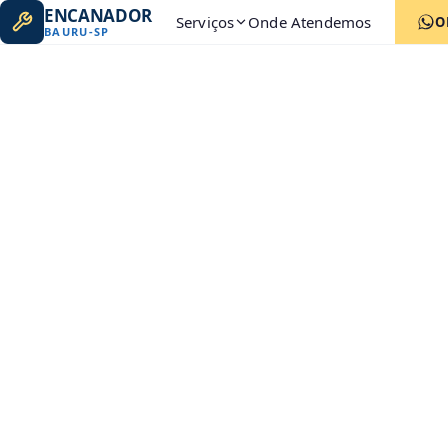
ENCANADOR
Serviços
Onde Atendemos
O
BAURU
-
SP