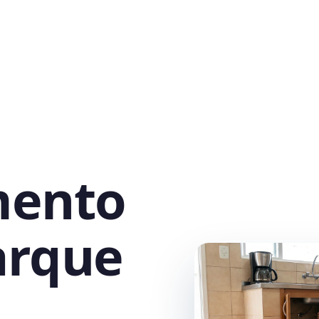
mento
arque