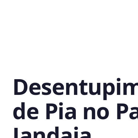
Desentupi
de Pia no P
Jandaia,