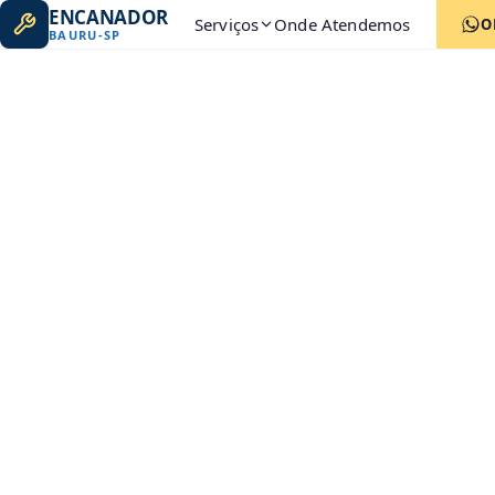
ENCANADOR
Serviços
Onde Atendemos
O
BAURU
-
SP