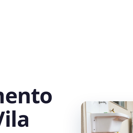
mento
ila