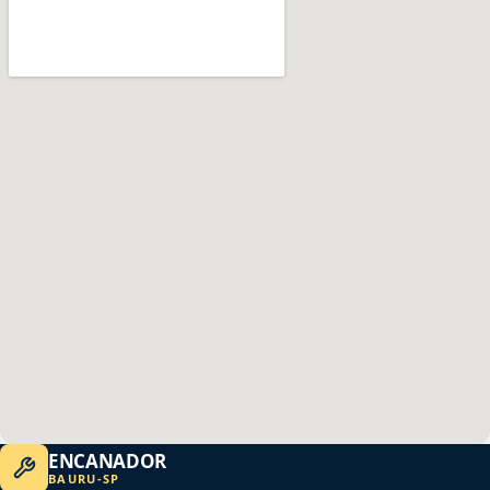
ENCANADOR
BAURU
-
SP