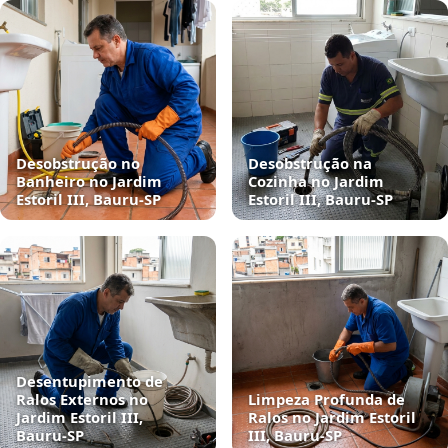
Desobstrução no
Desobstrução na
Banheiro no Jardim
Cozinha no Jardim
Estoril III, Bauru‑SP
Estoril III, Bauru‑SP
Desentupimento de
Ralos Externos no
Limpeza Profunda de
Jardim Estoril III,
Ralos no Jardim Estoril
Bauru‑SP
III, Bauru‑SP