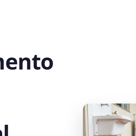
mento
l