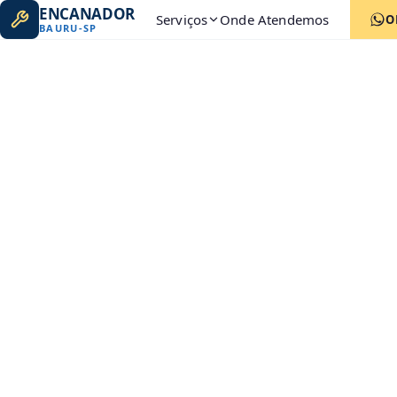
ENCANADOR
Serviços
Onde Atendemos
O
BAURU
-
SP