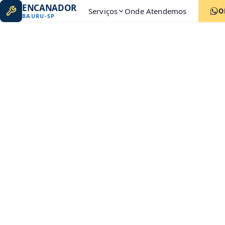
ENCANADOR
Serviços
Onde Atendemos
O
BAURU
-
SP