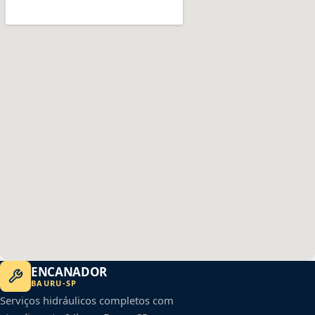
ENCANADOR
BAURU
-
SP
Serviços hidráulicos completos com