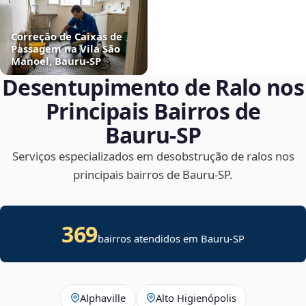
Correção de Caixas de
Passagem na Vila São
Manoel, Bauru‑SP
Desentupimento de Ralo nos
Principais Bairros de
Bauru‑SP
Serviços especializados em desobstrução de ralos nos
principais bairros de Bauru‑SP.
369
bairros atendidos em Bauru-SP
Alphaville
Alto Higienópolis