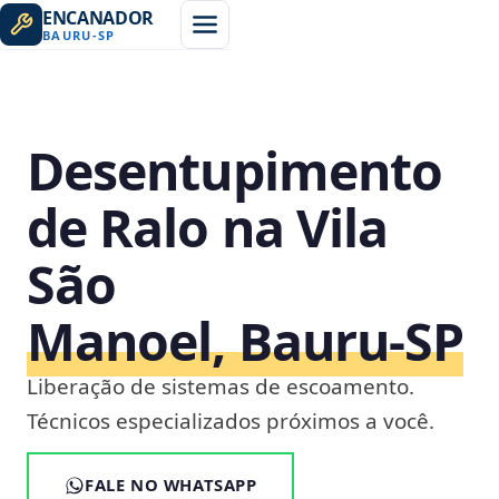
ENCANADOR
BAURU
-
SP
Desentupimento
de Ralo na Vila
São
Manoel, Bauru‑SP
Liberação de sistemas de escoamento.
Técnicos especializados próximos a você.
FALE NO WHATSAPP