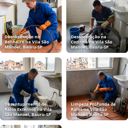
Desobstrução no
Desobstrução na
Banheiro na Vila São
Cozinha na Vila São
Manoel, Bauru‑SP
Manoel, Bauru‑SP
Desentupimento de
Limpeza Profunda de
Ralos Externos na Vila
Ralos na Vila São
São Manoel, Bauru‑SP
Manoel, Bauru‑SP