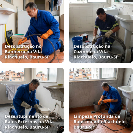
Desobstrução no
Desobstrução na
Banheiro na Vila
Cozinha na Vila
Riachuelo, Bauru‑SP
Riachuelo, Bauru‑SP
Desentupimento de
Limpeza Profunda de
Ralos Externos na Vila
Ralos na Vila Riachuelo,
Riachuelo, Bauru‑SP
Bauru‑SP