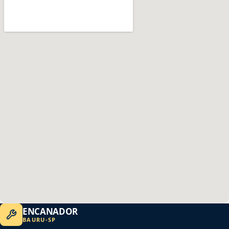
ENCANADOR
BAURU
-
SP