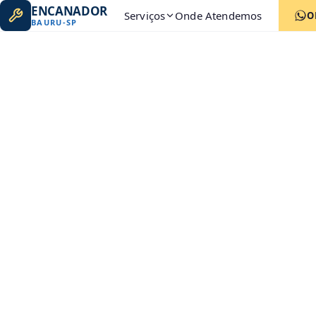
ENCANADOR
Serviços
Onde Atendemos
O
BAURU
-
SP