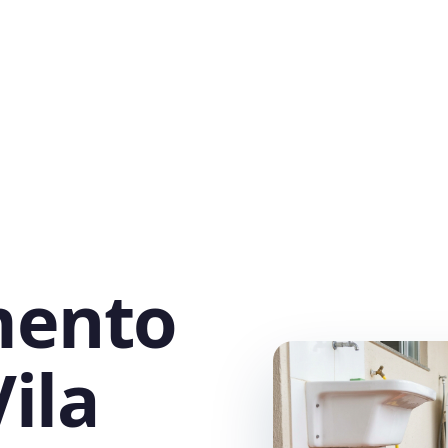
mento
ila