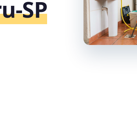
ru‑SP