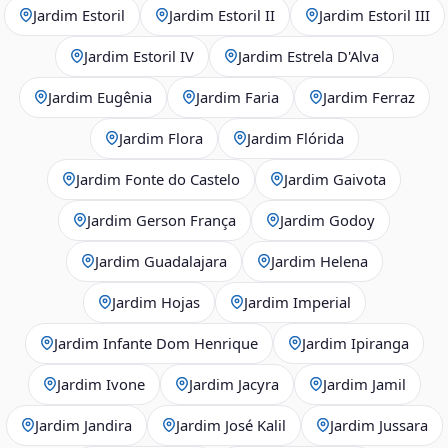
Jardim Estoril
Jardim Estoril II
Jardim Estoril III
Jardim Estoril IV
Jardim Estrela D'Alva
Jardim Eugênia
Jardim Faria
Jardim Ferraz
Jardim Flora
Jardim Flórida
Jardim Fonte do Castelo
Jardim Gaivota
Jardim Gerson França
Jardim Godoy
Jardim Guadalajara
Jardim Helena
Jardim Hojas
Jardim Imperial
Jardim Infante Dom Henrique
Jardim Ipiranga
Jardim Ivone
Jardim Jacyra
Jardim Jamil
Jardim Jandira
Jardim José Kalil
Jardim Jussara