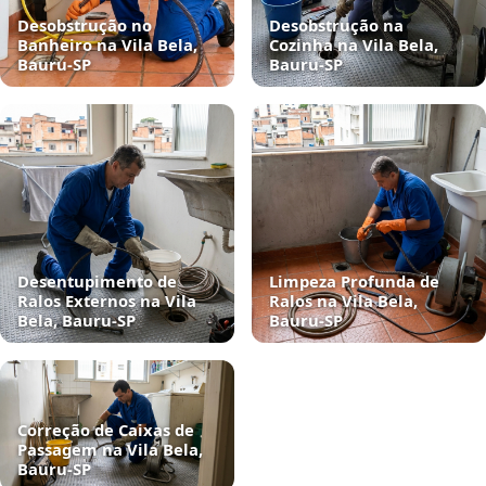
Desobstrução no
Desobstrução na
Banheiro na Vila Bela,
Cozinha na Vila Bela,
Bauru‑SP
Bauru‑SP
Desentupimento de
Limpeza Profunda de
Ralos Externos na Vila
Ralos na Vila Bela,
Bela, Bauru‑SP
Bauru‑SP
Correção de Caixas de
Passagem na Vila Bela,
Bauru‑SP