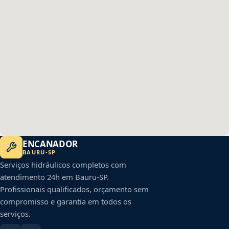
ENCANADOR
BAURU
-
SP
Serviços hidráulicos completos com
atendimento 24h em
Bauru
-
SP
.
Profissionais qualificados, orçamento sem
compromisso e garantia em todos os
serviços.