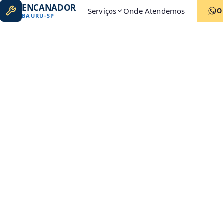
ENCANADOR
Serviços
Onde Atendemos
O
BAURU
-
SP