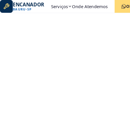
ENCANADOR
Serviços
Onde Atendemos
O
BAURU
-
SP