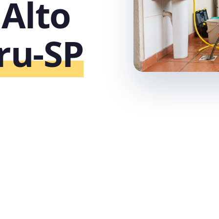
 Alto
ru‑SP