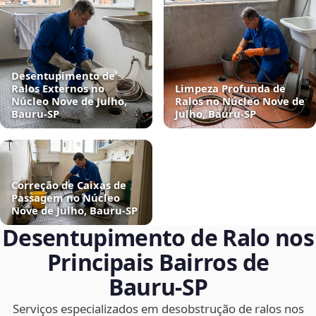
Desentupimento de
Ralos Externos no
Limpeza Profunda de
Núcleo Nove de Julho,
Ralos no Núcleo Nove de
Bauru‑SP
Julho, Bauru‑SP
Correção de Caixas de
Passagem no Núcleo
Nove de Julho, Bauru‑SP
Desentupimento de Ralo nos
Principais Bairros de
Bauru‑SP
Serviços especializados em desobstrução de ralos nos