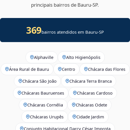
principais bairros de Bauru‑SP.
369
bairros atendidos em Bauru-SP
Alphaville
Alto Higienópolis
Área Rural de Bauru
Centro
Chácara das Flores
Chácara São João
Chácara Terra Branca
Chácaras Bauruenses
Chácaras Cardoso
Chácaras Cornélia
Chácaras Odete
Chácaras Urupês
Cidade Jardim
Conjunto Habitacional Darcy César Improta