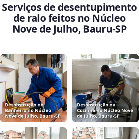
Serviços de desentupimento
de ralo feitos no Núcleo
Nove de Julho, Bauru‑SP
Desobstrução no
Desobstrução na
Banheiro no Núcleo
Cozinha no Núcleo Nove
Nove de Julho, Bauru‑SP
de Julho, Bauru‑SP