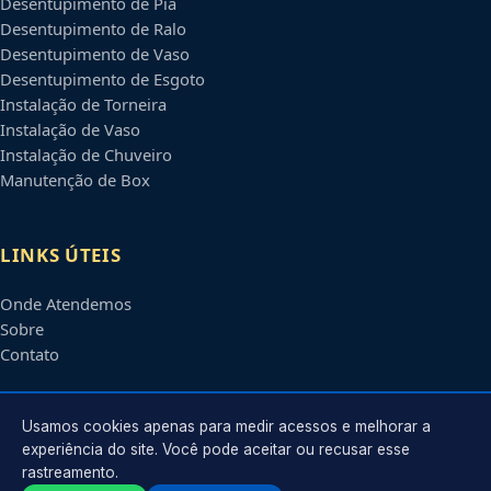
Desentupimento de Pia
Desentupimento de Ralo
Desentupimento de Vaso
Desentupimento de Esgoto
Instalação de Torneira
Instalação de Vaso
Instalação de Chuveiro
Manutenção de Box
LINKS ÚTEIS
Onde Atendemos
Sobre
Contato
CONTATO
Usamos cookies apenas para medir acessos e melhorar a
experiência do site. Você pode aceitar ou recusar esse
rastreamento.
Atendimento em
Bauru
-
SP
e regiões parceiras