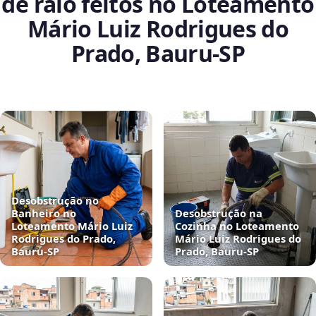
de ralo feitos no Loteamento
Mário Luiz Rodrigues do
Prado, Bauru‑SP
Desobstrução no
Banheiro no
Desobstrução na
Loteamento Mário Luiz
Cozinha no Loteamento
Rodrigues do Prado,
Mário Luiz Rodrigues do
Bauru‑SP
Prado, Bauru‑SP