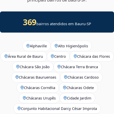
369
bairros atendidos em Bauru-SP
Alphaville
Alto Higienópolis
Área Rural de Bauru
Centro
Chácara das Flores
Chácara São João
Chácara Terra Branca
Chácaras Bauruenses
Chácaras Cardoso
Chácaras Cornélia
Chácaras Odete
Chácaras Urupês
Cidade Jardim
Conjunto Habitacional Darcy César Improta