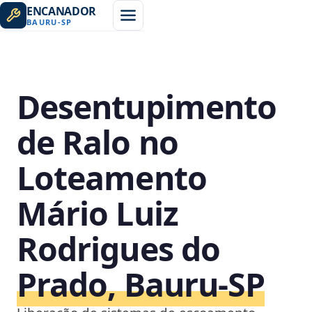
ENCANADOR
BAURU
-
SP
Desentupimento
de Ralo no
Loteamento
Mário Luiz
Rodrigues do
Prado, Bauru‑SP