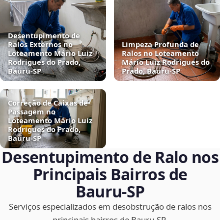
Desentupimento de
Ralos Externos no
Limpeza Profunda de
Loteamento Mário Luiz
Ralos no Loteamento
Rodrigues do Prado,
Mário Luiz Rodrigues do
Bauru‑SP
Prado, Bauru‑SP
Correção de Caixas de
Passagem no
Loteamento Mário Luiz
Rodrigues do Prado,
Bauru‑SP
Desentupimento de Ralo nos
Principais Bairros de
Bauru‑SP
Serviços especializados em desobstrução de ralos nos
principais bairros de Bauru‑SP.