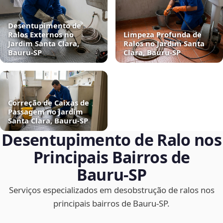
Desentupimento de
Ralos Externos no
Limpeza Profunda de
Jardim Santa Clara,
Ralos no Jardim Santa
Bauru‑SP
Clara, Bauru‑SP
Correção de Caixas de
Passagem no Jardim
Santa Clara, Bauru‑SP
Desentupimento de Ralo nos
Principais Bairros de
Bauru‑SP
Serviços especializados em desobstrução de ralos nos
principais bairros de Bauru‑SP.