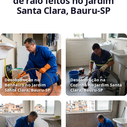
de ralo feitos no Jardim
Santa Clara, Bauru‑SP
Desobstrução no
Desobstrução na
Banheiro no Jardim
Cozinha no Jardim Santa
Santa Clara, Bauru‑SP
Clara, Bauru‑SP