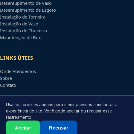
Desentupimento de Vaso
Desentupimento de Esgoto
Instalação de Torneira
Instalação de Vaso
Instalação de Chuveiro
Manutenção de Box
LINKS ÚTEIS
Onde Atendemos
Sobre
Contato
CONTATO
Usamos cookies apenas para medir acessos e melhorar a
experiência do site. Você pode aceitar ou recusar esse
rastreamento.
Atendimento em
Bauru
-
SP
e regiões parceiras
contato@encanadoresbauru.com.br
Aceitar
Recusar
©
2026
Encanador em
Bauru
-
SP
. Todos os direitos reservados.