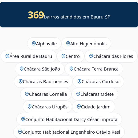
369
bairros atendidos em Bauru-SP
Alphaville
Alto Higienópolis
Área Rural de Bauru
Centro
Chácara das Flores
Chácara São João
Chácara Terra Branca
Chácaras Bauruenses
Chácaras Cardoso
Chácaras Cornélia
Chácaras Odete
Chácaras Urupês
Cidade Jardim
Conjunto Habitacional Darcy César Improta
Conjunto Habitacional Engenheiro Otávio Rasi