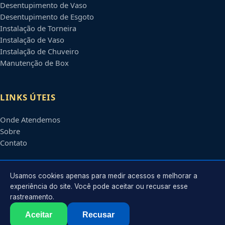
Desentupimento de Vaso
Desentupimento de Esgoto
Instalação de Torneira
Instalação de Vaso
Instalação de Chuveiro
Manutenção de Box
LINKS ÚTEIS
Onde Atendemos
Sobre
Contato
CONTATO
Usamos cookies apenas para medir acessos e melhorar a
experiência do site. Você pode aceitar ou recusar esse
rastreamento.
Atendimento em
Bauru
-
SP
e regiões parceiras
contato@encanadoresbauru.com.br
Aceitar
Recusar
©
2026
Encanador em
Bauru
-
SP
. Todos os direitos reservados.