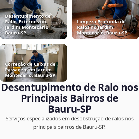
Desentupimento de
Ralos Externos no
Limpeza Profunda de
Jardim Montecarlo,
Ralos no Jardim
Bauru‑SP
Montecarlo, Bauru‑SP
Correção de Caixas de
Passagem no Jardim
Montecarlo, Bauru‑SP
Desentupimento de Ralo nos
Principais Bairros de
Bauru‑SP
Serviços especializados em desobstrução de ralos nos
principais bairros de Bauru‑SP.