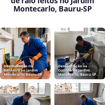
de ralo feitos no Jardim
Montecarlo, Bauru‑SP
Desobstrução no
Desobstrução na
Banheiro no Jardim
Cozinha no Jardim
Montecarlo, Bauru‑SP
Montecarlo, Bauru‑SP