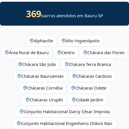
369
bairros atendidos em Bauru-SP
Alphaville
Alto Higienópolis
Área Rural de Bauru
Centro
Chácara das Flores
Chácara São João
Chácara Terra Branca
Chácaras Bauruenses
Chácaras Cardoso
Chácaras Cornélia
Chácaras Odete
Chácaras Urupês
Cidade Jardim
Conjunto Habitacional Darcy César Improta
Conjunto Habitacional Engenheiro Otávio Rasi