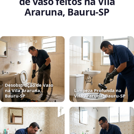
de vaso feitos na Vila
Araruna, Bauru‑SP
Desobstrução de Vaso
na Vila Araruna,
Limpeza Profunda na
Bauru‑SP
Vila Araruna, Bauru‑SP