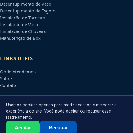
Desentupimento de Vaso
Desentupimento de Esgoto
Instalação de Torneira
Instalação de Vaso
Instalação de Chuveiro
Manutenção de Box
LINKS ÚTEIS
Onde Atendemos
Sobre
Contato
CONTATO
Usamos cookies apenas para medir acessos e melhorar a
experiência do site. Você pode aceitar ou recusar esse
rastreamento.
Atendimento em
Bauru
-
SP
e regiões parceiras
contato@encanadoresbauru.com.br
Aceitar
Recusar
©
2026
Encanador em
Bauru
-
SP
. Todos os direitos reservados.