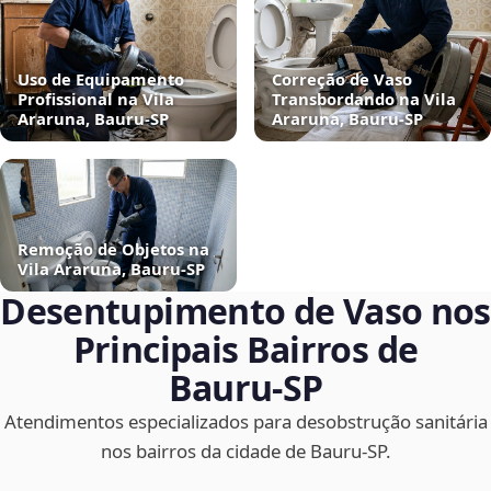
Uso de Equipamento
Correção de Vaso
Profissional na Vila
Transbordando na Vila
Araruna, Bauru‑SP
Araruna, Bauru‑SP
Remoção de Objetos na
Vila Araruna, Bauru‑SP
Desentupimento de Vaso nos
Principais Bairros de
Bauru‑SP
Atendimentos especializados para desobstrução sanitária
nos bairros da cidade de Bauru‑SP.