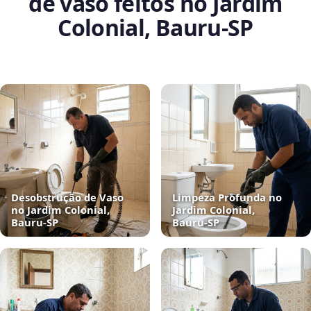
de vaso feitos no Jardim
Colonial, Bauru‑SP
Desobstrução de Vaso
Limpeza Profunda no
no Jardim Colonial,
Jardim Colonial,
Bauru‑SP
Bauru‑SP