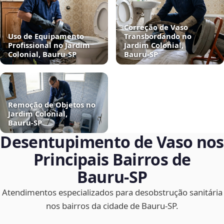
Correção de Vaso
Uso de Equipamento
Transbordando no
Profissional no Jardim
Jardim Colonial,
Colonial, Bauru‑SP
Bauru‑SP
Remoção de Objetos no
Jardim Colonial,
Bauru‑SP
Desentupimento de Vaso nos
Principais Bairros de
Bauru‑SP
Atendimentos especializados para desobstrução sanitária
nos bairros da cidade de Bauru‑SP.