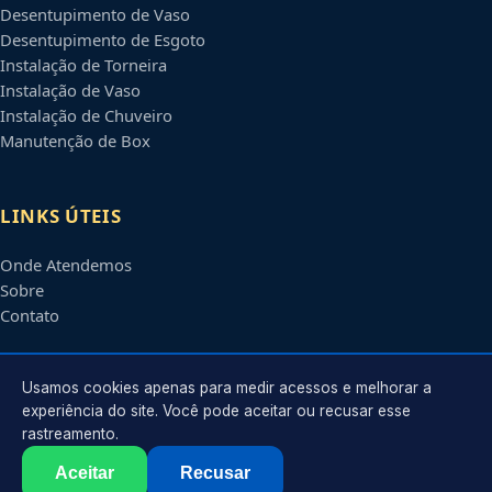
Desentupimento de Vaso
Desentupimento de Esgoto
Instalação de Torneira
Instalação de Vaso
Instalação de Chuveiro
Manutenção de Box
LINKS ÚTEIS
Onde Atendemos
Sobre
Contato
CONTATO
Usamos cookies apenas para medir acessos e melhorar a
experiência do site. Você pode aceitar ou recusar esse
rastreamento.
Atendimento em
Bauru
-
SP
e regiões parceiras
contato@encanadoresbauru.com.br
Aceitar
Recusar
©
2026
Encanador em
Bauru
-
SP
. Todos os direitos reservados.