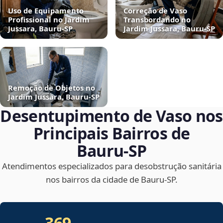
Uso de Equipamento
Correção de Vaso
Profissional no Jardim
Transbordando no
Jussara, Bauru‑SP
Jardim Jussara, Bauru‑SP
Remoção de Objetos no
Jardim Jussara, Bauru‑SP
Desentupimento de Vaso nos
Principais Bairros de
Bauru‑SP
Atendimentos especializados para desobstrução sanitária
nos bairros da cidade de Bauru‑SP.
369