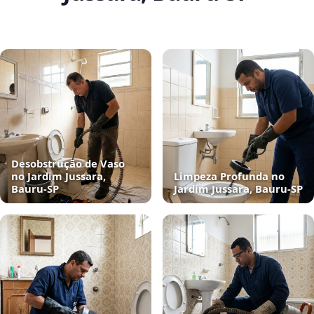
Desobstrução de Vaso
no Jardim Jussara,
Limpeza Profunda no
Bauru‑SP
Jardim Jussara, Bauru‑SP