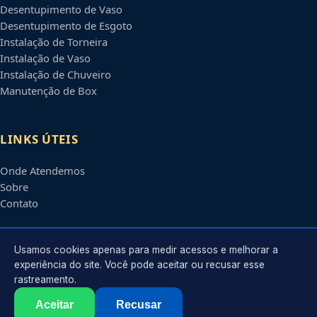
Desentupimento de Vaso
Desentupimento de Esgoto
Instalação de Torneira
Instalação de Vaso
Instalação de Chuveiro
Manutenção de Box
LINKS ÚTEIS
Onde Atendemos
Sobre
Contato
CONTATO
Usamos cookies apenas para medir acessos e melhorar a
experiência do site. Você pode aceitar ou recusar esse
rastreamento.
Atendimento em
Bauru
-
SP
e regiões parceiras
contato@encanadoresbauru.com.br
Aceitar
Recusar
©
2026
Encanador em
Bauru
-
SP
. Todos os direitos reservados.