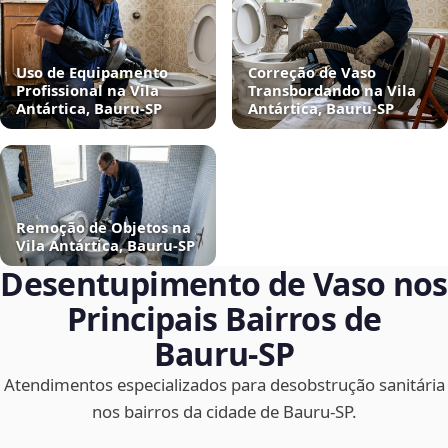
Uso de Equipamento
Correção de Vaso
Profissional na Vila
Transbordando na Vila
Antártica, Bauru‑SP
Antártica, Bauru‑SP
Remoção de Objetos na
Vila Antártica, Bauru‑SP
Desentupimento de Vaso nos
Principais Bairros de
Bauru‑SP
Atendimentos especializados para desobstrução sanitária
nos bairros da cidade de Bauru‑SP.