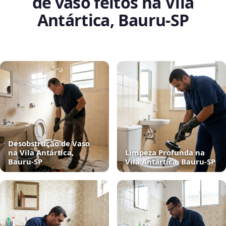
de vaso feitos na Vila
Antártica, Bauru‑SP
Desobstrução de Vaso
na Vila Antártica,
Limpeza Profunda na
Bauru‑SP
Vila Antártica, Bauru‑SP