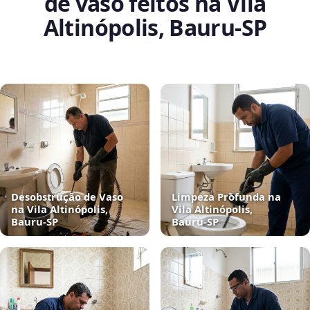
de vaso feitos na Vila
Altinópolis, Bauru‑SP
Desobstrução de Vaso
Limpeza Profunda na
na Vila Altinópolis,
Vila Altinópolis,
Bauru‑SP
Bauru‑SP