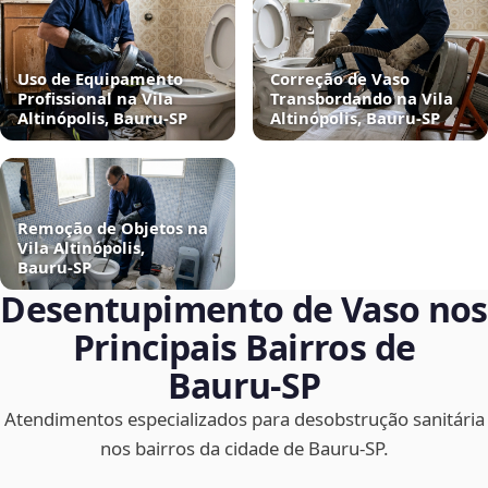
Uso de Equipamento
Correção de Vaso
Profissional na Vila
Transbordando na Vila
Altinópolis, Bauru‑SP
Altinópolis, Bauru‑SP
Remoção de Objetos na
Vila Altinópolis,
Bauru‑SP
Desentupimento de Vaso nos
Principais Bairros de
Bauru‑SP
Atendimentos especializados para desobstrução sanitária
nos bairros da cidade de Bauru‑SP.