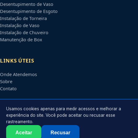
Desentupimento de Vaso
Desentupimento de Esgoto
Instalação de Torneira
Instalação de Vaso
Instalação de Chuveiro
Manutenção de Box
LINKS ÚTEIS
Onde Atendemos
Sobre
Contato
CONTATO
Usamos cookies apenas para medir acessos e melhorar a
experiência do site. Você pode aceitar ou recusar esse
rastreamento.
Atendimento em
Bauru
-
SP
e regiões parceiras
contato@encanadoresbauru.com.br
Aceitar
Recusar
©
2026
Encanador em
Bauru
-
SP
. Todos os direitos reservados.