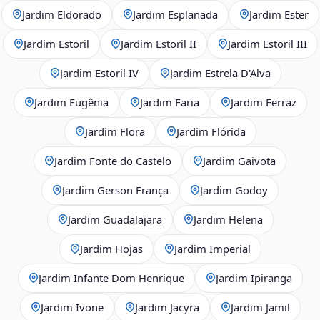
Jardim Eldorado
Jardim Esplanada
Jardim Ester
Jardim Estoril
Jardim Estoril II
Jardim Estoril III
Jardim Estoril IV
Jardim Estrela D'Alva
Jardim Eugênia
Jardim Faria
Jardim Ferraz
Jardim Flora
Jardim Flórida
Jardim Fonte do Castelo
Jardim Gaivota
Jardim Gerson França
Jardim Godoy
Jardim Guadalajara
Jardim Helena
Jardim Hojas
Jardim Imperial
Jardim Infante Dom Henrique
Jardim Ipiranga
Jardim Ivone
Jardim Jacyra
Jardim Jamil