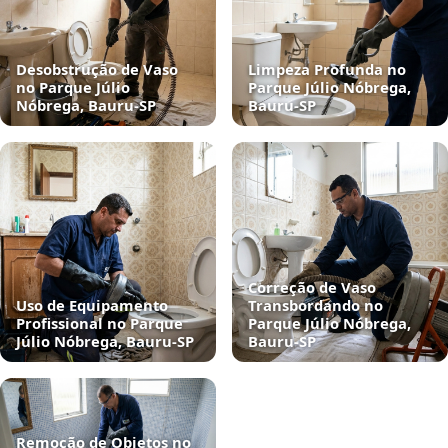
Desobstrução de Vaso
Limpeza Profunda no
no Parque Júlio
Parque Júlio Nóbrega,
Nóbrega, Bauru‑SP
Bauru‑SP
Correção de Vaso
Uso de Equipamento
Transbordando no
Profissional no Parque
Parque Júlio Nóbrega,
Júlio Nóbrega, Bauru‑SP
Bauru‑SP
Remoção de Objetos no