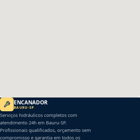
ENCANADOR
BAURU
-
SP
Serviços hidráulicos completos com
atendimento 24h em
Bauru
-
SP
.
Profissionais qualificados, orçamento sem
compromisso e garantia em todos os