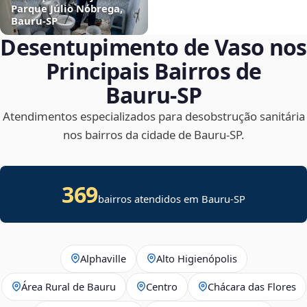
Parque Júlio Nóbrega,
Bauru‑SP
Desentupimento de Vaso nos
Principais Bairros de
Bauru‑SP
Atendimentos especializados para desobstrução sanitária
nos bairros da cidade de Bauru‑SP.
369
bairros atendidos em Bauru-SP
Alphaville
Alto Higienópolis
Área Rural de Bauru
Centro
Chácara das Flores