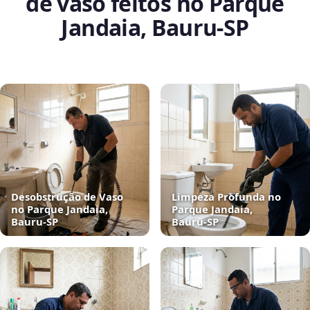
de vaso feitos no Parque
Jandaia, Bauru‑SP
Desobstrução de Vaso
Limpeza Profunda no
no Parque Jandaia,
Parque Jandaia,
Bauru‑SP
Bauru‑SP