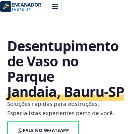
ENCANADOR
BAURU
-
SP
Desentupimento
de Vaso no
Parque
Jandaia, Bauru‑SP
Soluções rápidas para obstruções.
Especialistas experientes perto de você.
FALE NO WHATSAPP