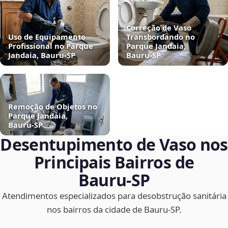
Correção de Vaso
Uso de Equipamento
Transbordando no
Profissional no Parque
Parque Jandaia,
Jandaia, Bauru‑SP
Bauru‑SP
Remoção de Objetos no
Parque Jandaia,
Bauru‑SP
Desentupimento de Vaso nos
Principais Bairros de
Bauru‑SP
Atendimentos especializados para desobstrução sanitária
nos bairros da cidade de Bauru‑SP.