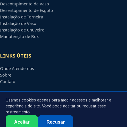
Desentupimento de Vaso
Desentupimento de Esgoto
Instalação de Torneira
Instalação de Vaso
Instalação de Chuveiro
Manutenção de Box
LINKS ÚTEIS
Onde Atendemos
Sobre
Contato
CONTATO
Usamos cookies apenas para medir acessos e melhorar a
experiência do site. Você pode aceitar ou recusar esse
rastreamento.
Atendimento em
Bauru
-
SP
e regiões parceiras
contato@encanadoresbauru.com.br
Aceitar
Recusar
©
2026
Encanador em
Bauru
-
SP
. Todos os direitos reservados.