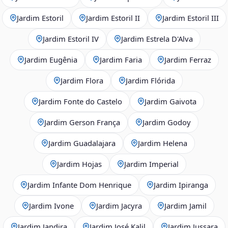
Jardim Estoril
Jardim Estoril II
Jardim Estoril III
Jardim Estoril IV
Jardim Estrela D'Alva
Jardim Eugênia
Jardim Faria
Jardim Ferraz
Jardim Flora
Jardim Flórida
Jardim Fonte do Castelo
Jardim Gaivota
Jardim Gerson França
Jardim Godoy
Jardim Guadalajara
Jardim Helena
Jardim Hojas
Jardim Imperial
Jardim Infante Dom Henrique
Jardim Ipiranga
Jardim Ivone
Jardim Jacyra
Jardim Jamil
Jardim Jandira
Jardim José Kalil
Jardim Jussara