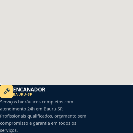
ENCANADOR
BAURU
-
SP
Serviços hidráulicos completos com
atendimento 24h em
Bauru
-
SP
.
Profissionais qualificados, orçamento sem
compromisso e garantia em todos os
serviços.