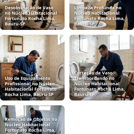
Desobstrução de Vaso
Limpeza Profunda no
no Núcleo Habitacional
Núcleo Habitacional
Fortunato Rocha Lima,
Fortunato Rocha Lima,
Bauru‑SP
Bauru‑SP
Correção de Vaso
Uso de Equipamento
Transbordando no
Profissional no Núcleo
Núcleo Habitacional
Habitacional Fortunato
Fortunato Rocha Lima,
Rocha Lima, Bauru‑SP
Bauru‑SP
Remoção de Objetos no
Núcleo Habitacional
Fortunato Rocha Lima,