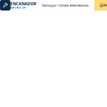
ENCANADOR
Serviços
Onde Atendemos
O
BAURU
-
SP