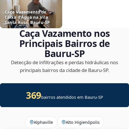
Caça Vazamento de
Caixa d'Água na Vila
Santa Rosa, Bauru‑SP
Caça Vazamento nos
Principais Bairros de
Bauru‑SP
Detecção de infiltrações e perdas hidráulicas nos
principais bairros da cidade de Bauru‑SP.
369
bairros atendidos em Bauru-SP
Alphaville
Alto Higienópolis