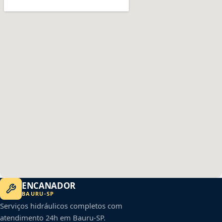
ENCANADOR
BAURU
-
SP
Serviços hidráulicos completos com
atendimento 24h em
Bauru
-
SP
.