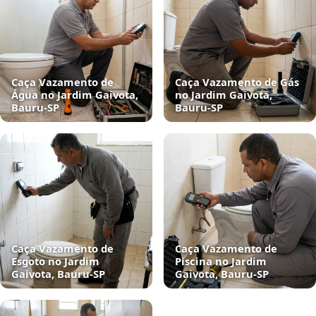
Caça Vazamento de
Caça Vazamento de Gás
Água no Jardim Gaivota,
no Jardim Gaivota,
Bauru‑SP
Bauru‑SP
Caça Vazamento de
Caça Vazamento de
Esgoto no Jardim
Piscina no Jardim
Gaivota, Bauru‑SP
Gaivota, Bauru‑SP