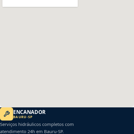
ENCANADOR
BAURU
-
SP
Serviços hidráulicos completos com
atendimento 24h em
Bauru
-
SP
.