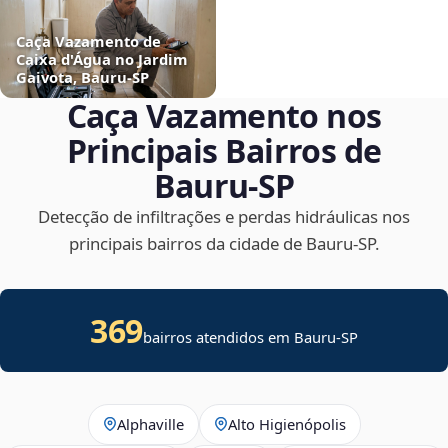
Caça Vazamento de
Caixa d'Água no Jardim
Gaivota, Bauru‑SP
Caça Vazamento nos
Principais Bairros de
Bauru‑SP
Detecção de infiltrações e perdas hidráulicas nos
principais bairros da cidade de Bauru‑SP.
369
bairros atendidos em Bauru-SP
Alphaville
Alto Higienópolis