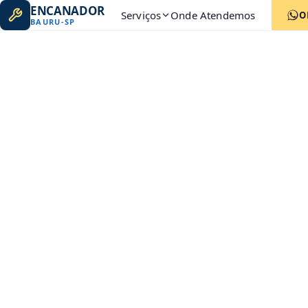
ENCANADOR
Serviços
Onde Atendemos
O
BAURU
-
SP