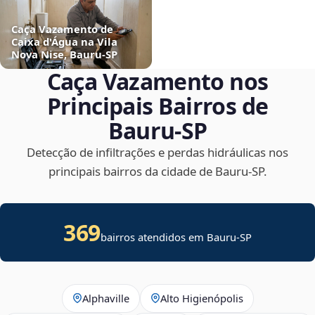
Caça Vazamento de
Caixa d'Água na Vila
Nova Nise, Bauru‑SP
Caça Vazamento nos
Principais Bairros de
Bauru‑SP
Detecção de infiltrações e perdas hidráulicas nos
principais bairros da cidade de Bauru‑SP.
369
bairros atendidos em Bauru-SP
Alphaville
Alto Higienópolis