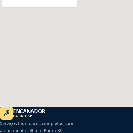
ENCANADOR
BAURU
-
SP
Serviços hidráulicos completos com
atendimento 24h em
Bauru
-
SP
.