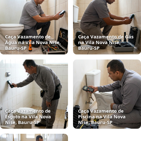
Caça Vazamento de
Caça Vazamento de Gás
Água na Vila Nova Nise,
na Vila Nova Nise,
Bauru‑SP
Bauru‑SP
Caça Vazamento de
Caça Vazamento de
Esgoto na Vila Nova
Piscina na Vila Nova
Nise, Bauru‑SP
Nise, Bauru‑SP