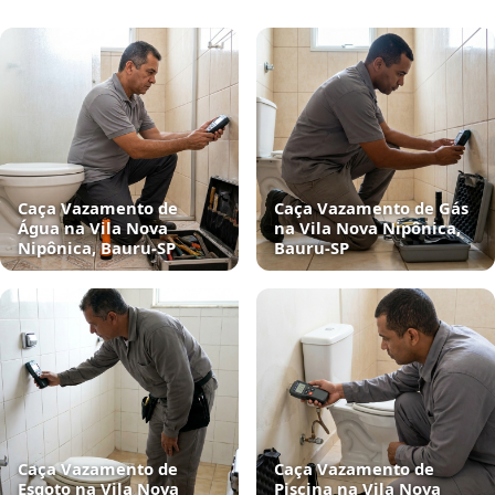
Caça Vazamento de
Caça Vazamento de Gás
Água na Vila Nova
na Vila Nova Nipônica,
Nipônica, Bauru‑SP
Bauru‑SP
Caça Vazamento de
Caça Vazamento de
Esgoto na Vila Nova
Piscina na Vila Nova