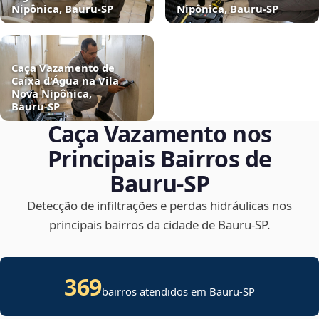
Nipônica, Bauru‑SP
Nipônica, Bauru‑SP
Caça Vazamento de
Caixa d'Água na Vila
Nova Nipônica,
Bauru‑SP
Caça Vazamento nos
Principais Bairros de
Bauru‑SP
Detecção de infiltrações e perdas hidráulicas nos
principais bairros da cidade de Bauru‑SP.
369
bairros atendidos em Bauru-SP