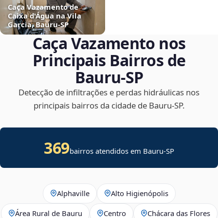
Caça Vazamento de
Caixa d'Água na Vila
Garcia, Bauru‑SP
Caça Vazamento nos
Principais Bairros de
Bauru‑SP
Detecção de infiltrações e perdas hidráulicas nos
principais bairros da cidade de Bauru‑SP.
369
bairros atendidos em Bauru-SP
Alphaville
Alto Higienópolis
Área Rural de Bauru
Centro
Chácara das Flores