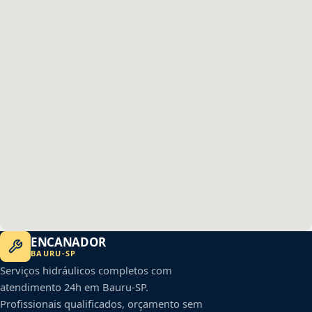
ENCANADOR
BAURU
-
SP
Serviços hidráulicos completos com
atendimento 24h em
Bauru
-
SP
.
Profissionais qualificados, orçamento sem