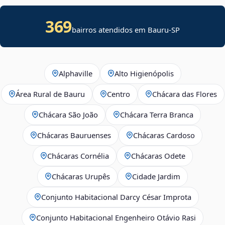
369
bairros atendidos em Bauru-SP
Alphaville
Alto Higienópolis
Área Rural de Bauru
Centro
Chácara das Flores
Chácara São João
Chácara Terra Branca
Chácaras Bauruenses
Chácaras Cardoso
Chácaras Cornélia
Chácaras Odete
Chácaras Urupês
Cidade Jardim
Conjunto Habitacional Darcy César Improta
Conjunto Habitacional Engenheiro Otávio Rasi