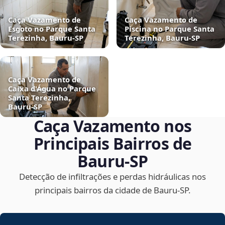
Caça Vazamento de
Caça Vazamento de
Esgoto no Parque Santa
Piscina no Parque Santa
Terezinha, Bauru‑SP
Terezinha, Bauru‑SP
Caça Vazamento de
Caixa d'Água no Parque
Santa Terezinha,
Bauru‑SP
Caça Vazamento nos
Principais Bairros de
Bauru‑SP
Detecção de infiltrações e perdas hidráulicas nos
principais bairros da cidade de Bauru‑SP.