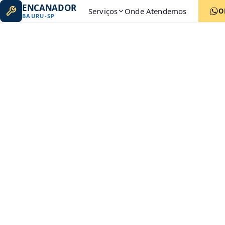
ENCANADOR
Serviços
Onde Atendemos
O
BAURU
-
SP