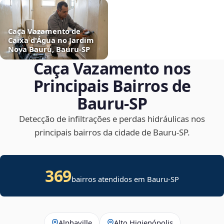
Caça Vazamento de
Caixa d'Água no Jardim
Nova Bauru, Bauru‑SP
Caça Vazamento nos
Principais Bairros de
Bauru‑SP
Detecção de infiltrações e perdas hidráulicas nos
principais bairros da cidade de Bauru‑SP.
369
bairros atendidos em Bauru-SP
Alphaville
Alto Higienópolis