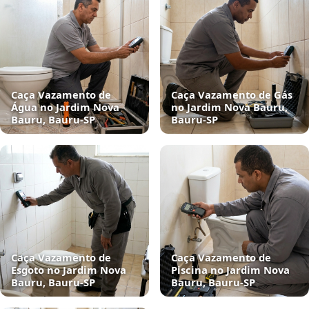
Caça Vazamento de
Caça Vazamento de Gás
Água no Jardim Nova
no Jardim Nova Bauru,
Bauru, Bauru‑SP
Bauru‑SP
Caça Vazamento de
Caça Vazamento de
Esgoto no Jardim Nova
Piscina no Jardim Nova
Bauru, Bauru‑SP
Bauru, Bauru‑SP