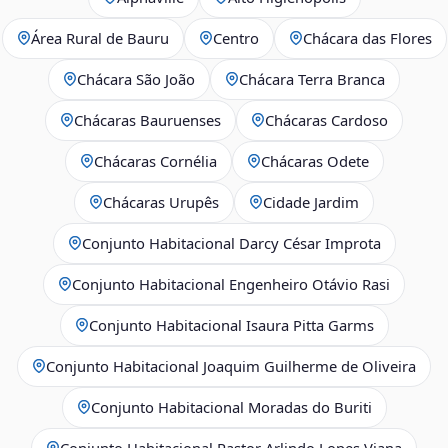
Área Rural de Bauru
Centro
Chácara das Flores
Chácara São João
Chácara Terra Branca
Chácaras Bauruenses
Chácaras Cardoso
Chácaras Cornélia
Chácaras Odete
Chácaras Urupês
Cidade Jardim
Conjunto Habitacional Darcy César Improta
Conjunto Habitacional Engenheiro Otávio Rasi
Conjunto Habitacional Isaura Pitta Garms
Conjunto Habitacional Joaquim Guilherme de Oliveira
Conjunto Habitacional Moradas do Buriti
Conjunto Habitacional Pastor Arlindo Lopes Viana