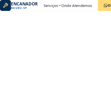
ENCANADOR
Serviços
Onde Atendemos
O
BAURU
-
SP