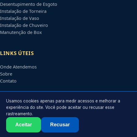
Desentupimento de Esgoto
Instalação de Torneira
Instalação de Vaso
Instalação de Chuveiro
Manutenção de Box
LINKS ÚTEIS
Onde Atendemos
Sobre
Contato
CONTATO
Usamos cookies apenas para medir acessos e melhorar a
experiência do site. Você pode aceitar ou recusar esse
rastreamento.
Atendimento em
Bauru
-
SP
e regiões parceiras
contato@encanadoresbauru.com.br
Aceitar
Recusar
©
2026
Encanador em
Bauru
-
SP
. Todos os direitos reservados.
Política de Privacidade
·
Termos de Uso
·
Sitemap