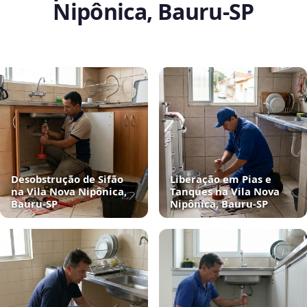
Nipônica, Bauru‑SP
Desobstrução de Sifão
Liberação em Pias e
na Vila Nova Nipônica,
Tanques na Vila Nova
Bauru‑SP
Nipônica, Bauru‑SP