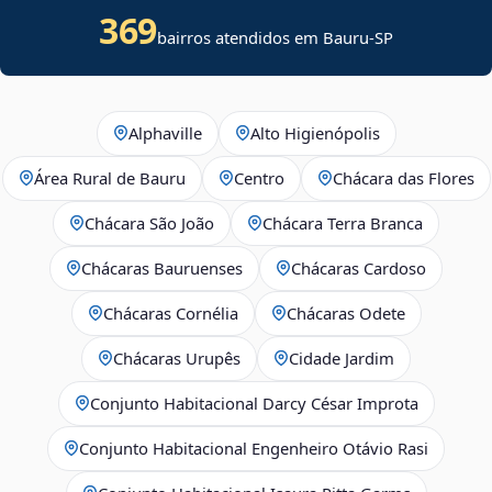
369
bairros atendidos em Bauru-SP
Alphaville
Alto Higienópolis
Área Rural de Bauru
Centro
Chácara das Flores
Chácara São João
Chácara Terra Branca
Chácaras Bauruenses
Chácaras Cardoso
Chácaras Cornélia
Chácaras Odete
Chácaras Urupês
Cidade Jardim
Conjunto Habitacional Darcy César Improta
Conjunto Habitacional Engenheiro Otávio Rasi