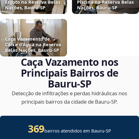
Esgoto na Reserva Belas
Piscina na Reserva Belas
Nações, Bauru‑SP
Nações, Bauru‑SP
Caça Vazamento de
Caixa d'Água na Reserva
Belas Nações, Bauru‑SP
Caça Vazamento nos
Principais Bairros de
Bauru‑SP
Detecção de infiltrações e perdas hidráulicas nos
principais bairros da cidade de Bauru‑SP.
369
bairros atendidos em Bauru-SP